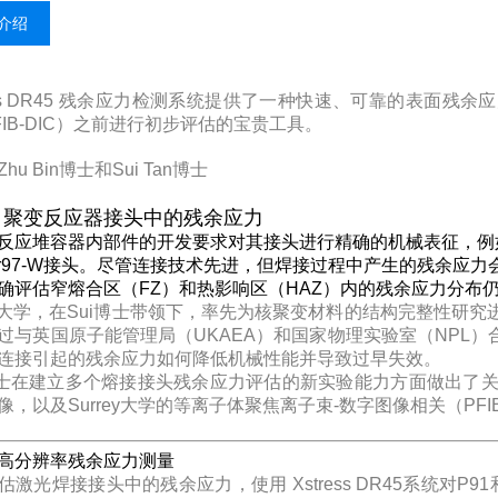
介绍
ress DR45 残余应力检测系统提供了一种快速、可靠的表面
FIB-DIC）之前进行初步评估的宝贵工具。
hu Bin博士和Sui Tan博士
：聚变反应器接头中的残余应力
反应堆容器内部件的开发要求对其接头进行精确的机械表征，例如激光焊
ofer97-W接头。尽管连接技术先进，但焊接过程中产生的残余
确评估窄熔合区（FZ）和热影响区（HAZ）内的残余应力分布
rey大学，在Sui博士带领下，率先为核聚变材料的结构完整性
过与英国原子能管理局（UKAEA）和国家物理实验室（NPL）合
连接引起的残余应力如何降低机械性能并导致过早失效。
博士在建立多个熔接接头残余应力评估的新实验能力方面做出了关键
像，以及Surrey大学的等离子体聚焦离子束-数字图像相关（PFIB
高分辨率残余应力测量
估激光焊接接头中的残余应力，使用 Xstress DR45系统对P91