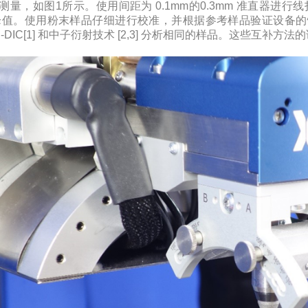
测量，如图1所示。使用间距为 0.1mm的0.3mm 准直器进行线
1}峰值。使用粉末样品仔细进行校准，并根据参考样品验证设
IB-DIC[1] 和中子衍射技术 [2,3] 分析相同的样品。这些互