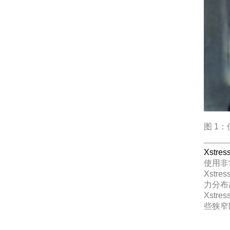
图 1：
Xstr
使用非
Xst
力分布
Xst
些狭窄