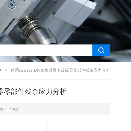
例
> 使用Xstress DR45推进聚变反应器零部件残余应力分析
反应器零部件残余应力分析
览：1274次