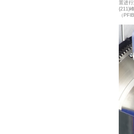
置进行
{21
（PF