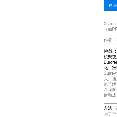
详细
Xst
（如P
作者：Z
挑战
核聚变
Eur
此，准
Sur
头。通
以了解
Zhu
射和成
方法：
为了评