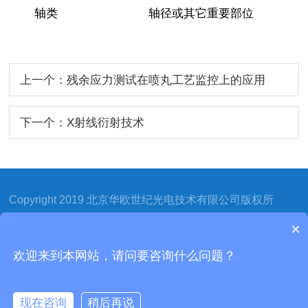
轴类
轴径或其它重要部位
上一个：残余应力测试在喷丸工艺监控上的应用
下一个：X射线衍射技术
Copyright 2019 北京华欧世纪光电技术有限公司版权所
有 备案号：
京ICP备12008571号-1 京公网安备
×
11010802010815号
欢迎来到本网站，请问要咨询什么问题？
技术支持：
化工仪器网
管理登录
网站地图
地址：北京市门头沟区上园路甲10号院 洪源智能工坊807
室 座机：010-88820040-8002 邮箱：volwin@volwin.cn
现在咨询
稍后再说