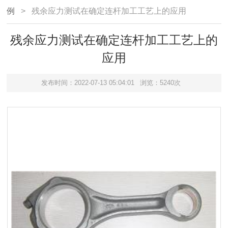
例
> 残余应力测试在确定连杆加工工艺上的应用
残余应力测试在确定连杆加工工艺上的
应用
发布时间：2022-07-13 05:04:01
浏览：5240次