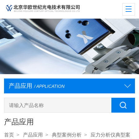
产品应用
/ APPLICATION
产品应用
首页
>
产品应用
>
典型案例分析
>
应力分析仪典型案